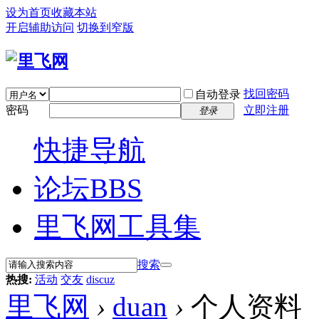
设为首页
收藏本站
开启辅助访问
切换到窄版
找回密码
自动登录
密码
立即注册
登录
快捷导航
论坛
BBS
里飞网工具集
搜索
热搜:
活动
交友
discuz
里飞网
›
duan
›
个人资料