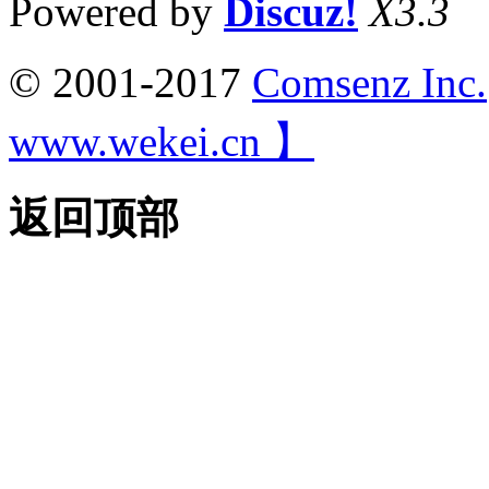
Powered by
Discuz!
X3.3
© 2001-2017
Comsenz Inc.
www.wekei.cn 】
返回顶部