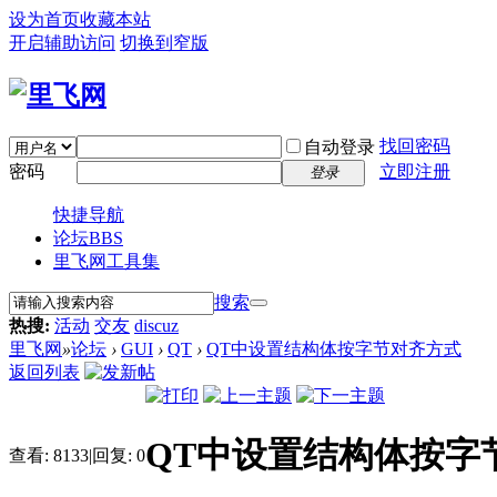
设为首页
收藏本站
开启辅助访问
切换到窄版
找回密码
自动登录
密码
立即注册
登录
快捷导航
论坛
BBS
里飞网工具集
搜索
热搜:
活动
交友
discuz
里飞网
»
论坛
›
GUI
›
QT
›
QT中设置结构体按字节对齐方式
返回列表
QT中设置结构体按字
查看:
8133
|
回复:
0