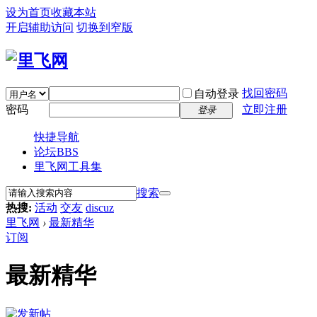
设为首页
收藏本站
开启辅助访问
切换到窄版
找回密码
自动登录
密码
立即注册
登录
快捷导航
论坛
BBS
里飞网工具集
搜索
热搜:
活动
交友
discuz
里飞网
›
最新精华
订阅
最新精华