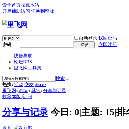
设为首页
收藏本站
开启辅助访问
切换到窄版
找回密码
自动登录
密码
立即注册
登录
快捷导航
论坛
BBS
里飞网工具集
搜索
热搜:
活动
交友
discuz
里飞网
»
论坛
›
其它
›
分享与记录
收藏本版
|
订阅
分享与记录
今日:
0
|
主题:
15
|
排
返 回