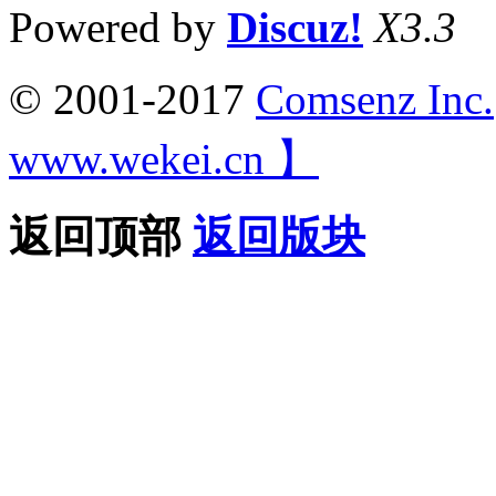
Powered by
Discuz!
X3.3
© 2001-2017
Comsenz Inc.
www.wekei.cn 】
返回顶部
返回版块