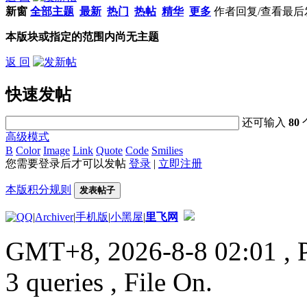
新窗
全部主题
最新
热门
热帖
精华
更多
作者
回复/查看
最后
本版块或指定的范围内尚无主题
返 回
快速发帖
还可输入
80
高级模式
B
Color
Image
Link
Quote
Code
Smilies
您需要登录后才可以发帖
登录
|
立即注册
本版积分规则
发表帖子
|
Archiver
|
手机版
|
小黑屋
|
里飞网
GMT+8, 2026-8-8 02:01
, 
3 queries , File On.