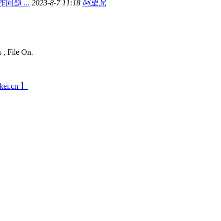
题 ...
2023-8-7 11:18
阿里兄
 , File On.
ei.cn 】