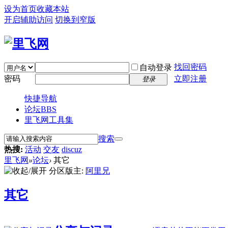
设为首页
收藏本站
开启辅助访问
切换到窄版
找回密码
自动登录
密码
立即注册
登录
快捷导航
论坛
BBS
里飞网工具集
搜索
热搜:
活动
交友
discuz
里飞网
»
论坛
›
其它
分区版主:
阿里兄
其它