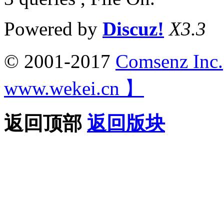
Powered by
Discuz!
X3.3
© 2001-2017
Comsenz Inc.
www.wekei.cn 】
返回顶部
返回版块