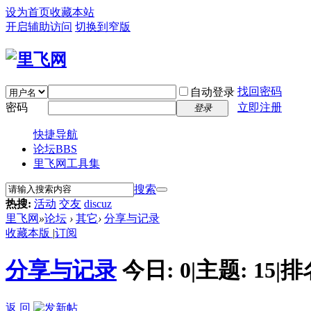
设为首页
收藏本站
开启辅助访问
切换到窄版
找回密码
自动登录
密码
立即注册
登录
快捷导航
论坛
BBS
里飞网工具集
搜索
热搜:
活动
交友
discuz
里飞网
»
论坛
›
其它
›
分享与记录
收藏本版
|
订阅
分享与记录
今日:
0
|
主题:
15
|
排
返 回