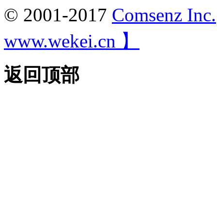
© 2001-2017
Comsenz Inc.
www.wekei.cn 】
返回顶部