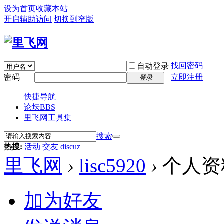
设为首页
收藏本站
开启辅助访问
切换到窄版
找回密码
自动登录
密码
立即注册
登录
快捷导航
论坛
BBS
里飞网工具集
搜索
热搜:
活动
交友
discuz
里飞网
›
lisc5920
›
个人资
加为好友