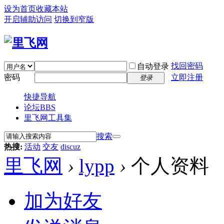
设为首页
收藏本站
开启辅助访问
切换到窄版
找回密码
自动登录
密码
立即注册
登录
快捷导航
论坛
BBS
里飞网工具集
搜索
热搜:
活动
交友
discuz
里飞网
›
lypp
›
个人资料
加为好友