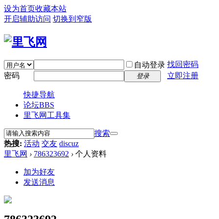
设为首页
收藏本站
开启辅助访问
切换到窄版
找回密码
自动登录
密码
立即注册
登录
快捷导航
论坛
BBS
里飞网工具集
搜索
热搜:
活动
交友
discuz
里飞网
›
786323692
›
个人资料
加为好友
发送消息