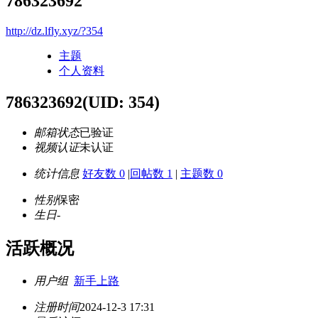
786323692
http://dz.lfly.xyz/?354
主题
个人资料
786323692
(UID: 354)
邮箱状态
已验证
视频认证
未认证
统计信息
好友数 0
|
回帖数 1
|
主题数 0
性别
保密
生日
-
活跃概况
用户组
新手上路
注册时间
2024-12-3 17:31