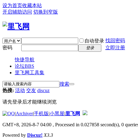
设为首页
收藏本站
开启辅助访问
切换到窄版
找回密码
自动登录
密码
立即注册
登录
快捷导航
论坛
BBS
里飞网工具集
搜索
热搜:
活动
交友
discuz
请先登录后才能继续浏览
|
Archiver
|
手机版
|
小黑屋
|
里飞网
GMT+8, 2026-8-7 04:00
, Processed in 0.027858 second(s), 0 queries
Powered by
Discuz!
X3.3