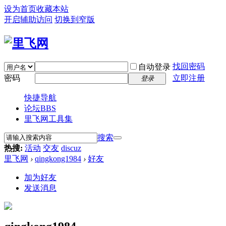
设为首页
收藏本站
开启辅助访问
切换到窄版
找回密码
自动登录
密码
立即注册
登录
快捷导航
论坛
BBS
里飞网工具集
搜索
热搜:
活动
交友
discuz
里飞网
›
qingkong1984
›
好友
加为好友
发送消息