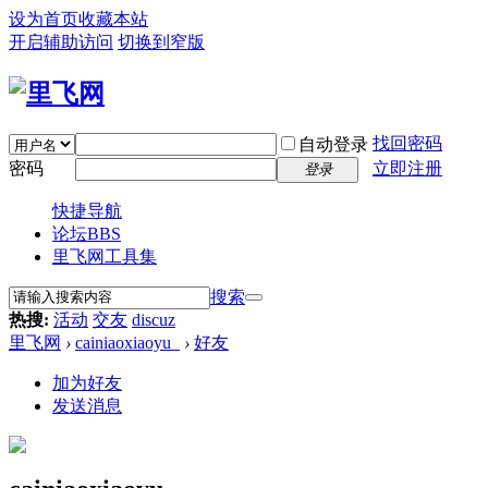
设为首页
收藏本站
开启辅助访问
切换到窄版
找回密码
自动登录
密码
立即注册
登录
快捷导航
论坛
BBS
里飞网工具集
搜索
热搜:
活动
交友
discuz
里飞网
›
cainiaoxiaoyu_
›
好友
加为好友
发送消息