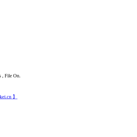
 , File On.
ei.cn 】