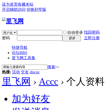
设为首页
收藏本站
开启辅助访问
切换到窄版
找回密码
自动登录
密码
立即注册
登录
快捷导航
论坛
BBS
里飞网工具集
搜索
热搜:
活动
交友
discuz
里飞网
›
Accc
›
个人资料
加为好友