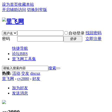
设为首页
收藏本站
开启辅助访问
切换到窄版
找回密码
自动登录
密码
立即注册
登录
快捷导航
论坛
BBS
里飞网工具集
搜索
热搜:
活动
交友
discuz
里飞网
›
cy2880
›
好友
加为好友
发送消息