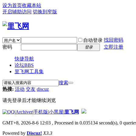
设为首页
收藏本站
开启辅助访问
切换到窄版
找回密码
自动登录
密码
立即注册
登录
快捷导航
论坛
BBS
里飞网工具集
搜索
热搜:
活动
交友
discuz
请先登录后才能继续浏览
|
Archiver
|
手机版
|
小黑屋
|
里飞网
GMT+8, 2026-8-6 12:03
, Processed in 0.035134 second(s), 0 queries
Powered by
Discuz!
X3.3