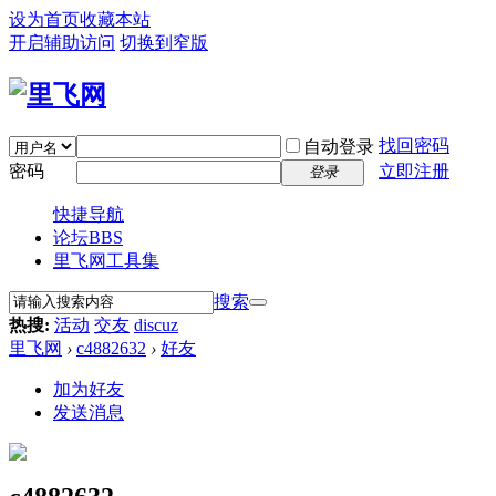
设为首页
收藏本站
开启辅助访问
切换到窄版
找回密码
自动登录
密码
立即注册
登录
快捷导航
论坛
BBS
里飞网工具集
搜索
热搜:
活动
交友
discuz
里飞网
›
c4882632
›
好友
加为好友
发送消息