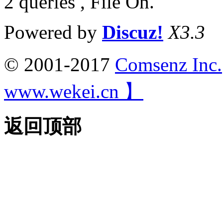
2 queries , File On.
Powered by
Discuz!
X3.3
© 2001-2017
Comsenz Inc.
www.wekei.cn 】
返回顶部