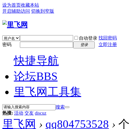
设为首页
收藏本站
开启辅助访问
切换到窄版
找回密码
自动登录
密码
立即注册
登录
快捷导航
论坛
BBS
里飞网工具集
搜索
热搜:
活动
交友
discuz
里飞网
›
qq804753528
›
个