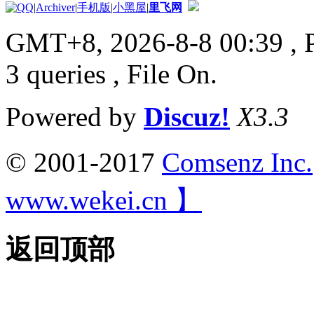
|
Archiver
|
手机版
|
小黑屋
|
里飞网
GMT+8, 2026-8-8 00:39
, 
3 queries , File On.
Powered by
Discuz!
X3.3
© 2001-2017
Comsenz Inc.
www.wekei.cn 】
返回顶部