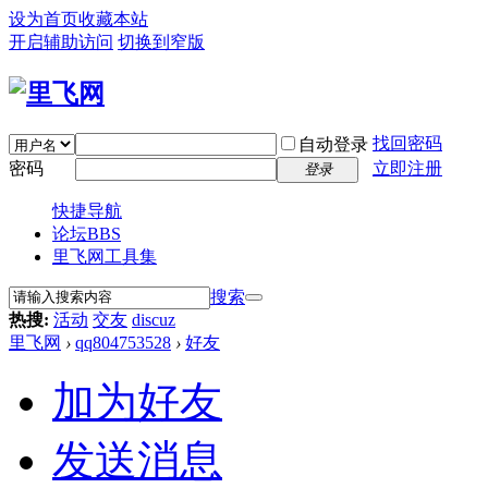
设为首页
收藏本站
开启辅助访问
切换到窄版
找回密码
自动登录
密码
立即注册
登录
快捷导航
论坛
BBS
里飞网工具集
搜索
热搜:
活动
交友
discuz
里飞网
›
qq804753528
›
好友
加为好友
发送消息