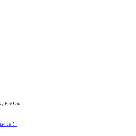
 , File On.
ei.cn 】