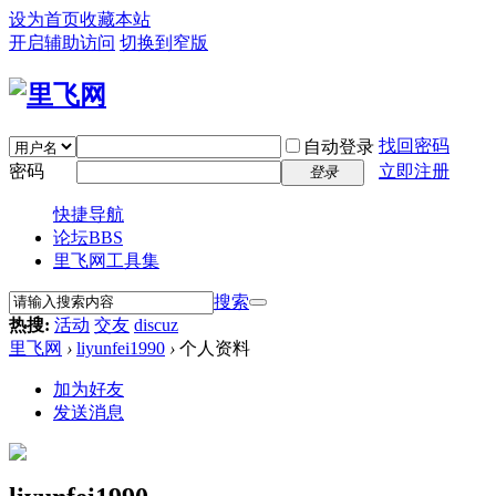
设为首页
收藏本站
开启辅助访问
切换到窄版
找回密码
自动登录
密码
立即注册
登录
快捷导航
论坛
BBS
里飞网工具集
搜索
热搜:
活动
交友
discuz
里飞网
›
liyunfei1990
›
个人资料
加为好友
发送消息