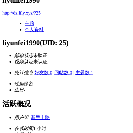
liyunfei1990
http://dz.lfly.xyz/?25
主题
个人资料
liyunfei1990
(UID: 25)
邮箱状态
未验证
视频认证
未认证
统计信息
好友数 0
|
回帖数 0
|
主题数 1
性别
保密
生日
-
活跃概况
用户组
新手上路
在线时间
1 小时