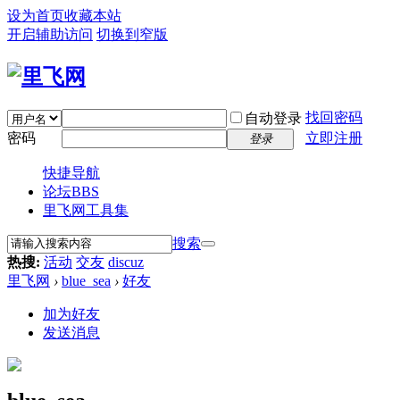
设为首页
收藏本站
开启辅助访问
切换到窄版
找回密码
自动登录
密码
立即注册
登录
快捷导航
论坛
BBS
里飞网工具集
搜索
热搜:
活动
交友
discuz
里飞网
›
blue_sea
›
好友
加为好友
发送消息