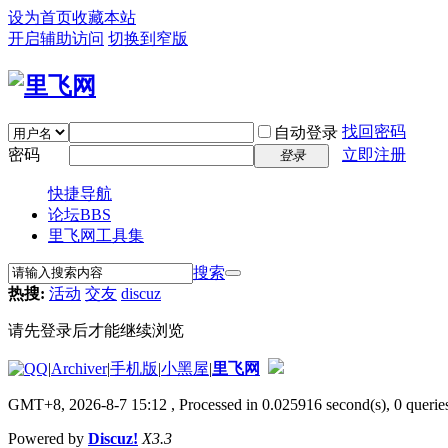
设为首页
收藏本站
开启辅助访问
切换到窄版
找回密码
自动登录
密码
立即注册
登录
快捷导航
论坛
BBS
里飞网工具集
搜索
热搜:
活动
交友
discuz
请先登录后才能继续浏览
|
Archiver
|
手机版
|
小黑屋
|
里飞网
GMT+8, 2026-8-7 15:12
, Processed in 0.025916 second(s), 0 queries
Powered by
Discuz!
X3.3