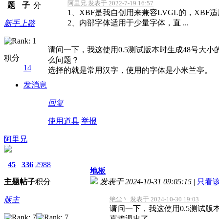
阿里兄 发表于 2022-7-19 16:57
题
子
分
1、XBF是我自创用来兼容LVGL的，XB
2、内部字体适用于少量字体，直 ...
新手上路
请问一下，我这使用0.5测试版本时生成48号大
积分
么问题？
14
选择的就是常用汉字，使用的字体是小米兰亭。
发消息
回复
使用道具
举报
阿里兄
45
336
2988
地板
主题
帖子
积分
发表于 2024-10-31 09:05:15
|
只看
版主
绝尘丶 发表于 2024-10-30 19:03
请问一下，我这使用0.5测试版
直接退出了 ...