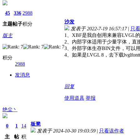
45
336
2988
沙发
主题
帖子
积分
发表于 2022-7-19 16:57:17
|
只
1、XBF是我自创用来兼容LVG
版主
2、内部字体适用于少量字体，直
3、外部字体生存BIN文件，可以
4、如果是LVGL 8，去下载lvglfont
积分
2988
发消息
回复
使用道具
举报
绝尘丶
板凳
0
1
14
发表于 2024-10-30 19:03:59
|
只看该作者
主
帖
积