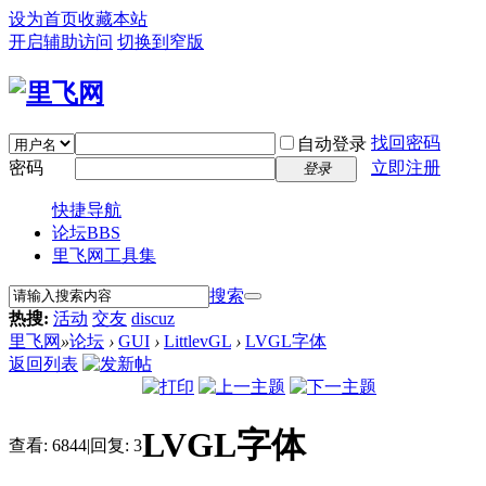
设为首页
收藏本站
开启辅助访问
切换到窄版
找回密码
自动登录
密码
立即注册
登录
快捷导航
论坛
BBS
里飞网工具集
搜索
热搜:
活动
交友
discuz
里飞网
»
论坛
›
GUI
›
LittlevGL
›
LVGL字体
返回列表
LVGL字体
查看:
6844
|
回复:
3