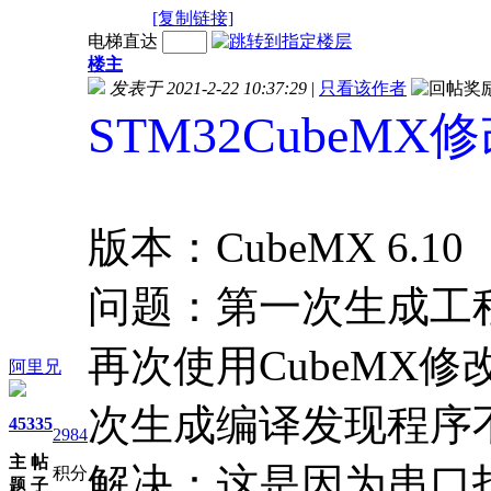
[复制链接]
电梯直达
楼主
发表于 2021-2-22 10:37:29
|
只看该作者
STM32Cube
版本：CubeMX 6.10
问题：第一次生成工
再次使用CubeMX
阿里兄
次生成编译发现程序
45
335
2984
主
帖
解决：这是因为串口打印是
积分
题
子