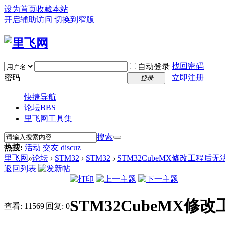
设为首页
收藏本站
开启辅助访问
切换到窄版
找回密码
自动登录
密码
立即注册
登录
快捷导航
论坛
BBS
里飞网工具集
搜索
热搜:
活动
交友
discuz
里飞网
»
论坛
›
STM32
›
STM32
›
STM32CubeMX修改工程后
返回列表
STM32CubeMX
查看:
11569
|
回复:
0