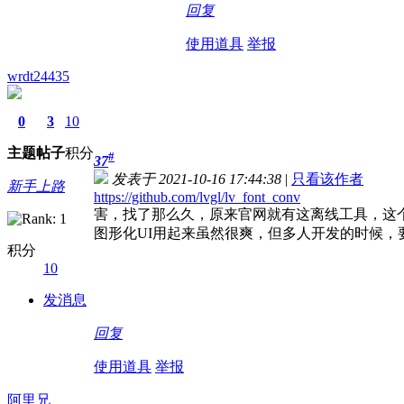
回复
使用道具
举报
wrdt24435
0
3
10
主题
帖子
积分
#
37
发表于 2021-10-16 17:44:38
|
只看该作者
新手上路
https://github.com/lvgl/lv_font_conv
害，找了那么久，原来官网就有这离线工具，这
图形化UI用起来虽然很爽，但多人开发的时候，
积分
10
发消息
回复
使用道具
举报
阿里兄