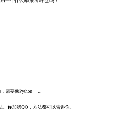
一样用一个什么库(或者叫包)吗？
像Python一 ...
方法。你加我QQ，方法都可以告诉你。