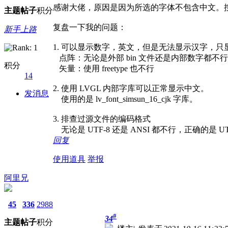
感谢大佬，原因是因为所选的字体不包含中文。按
主题
帖子
积分
复盘一下我的问题：
新手上路
1. 可以显示数字，英文，但是无法显示汉字，只
点阵：无论是外部 bin 文件还是内部数字都不行
积分
矢量：使用 freetype 也不行
14
2. 使用 LVGL 内部字库可以正常显示中文。
发消息
使用的是 lv_font_simsun_16_cjk 字库。
3. 排查过源文件的编码格式
无论是 UTF-8 还是 ANSI 都不行，正确的是 UT
回复
使用道具
举报
阿里兄
45
336
2988
#
34
主题
帖子
积分