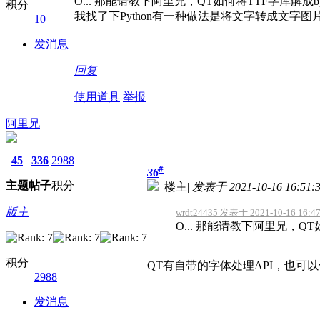
O... 那能请教下阿里兄，QT如何将TTF字库解
积分
我找了下Python有一种做法是将文字转成文字图片
10
发消息
回复
使用道具
举报
阿里兄
45
336
2988
#
36
主题
帖子
积分
楼主
|
发表于 2021-10-16 16:51:
版主
wrdt24435 发表于 2021-10-16 16:4
O... 那能请教下阿里兄，QT
积分
QT有自带的字体处理API，也可
2988
发消息