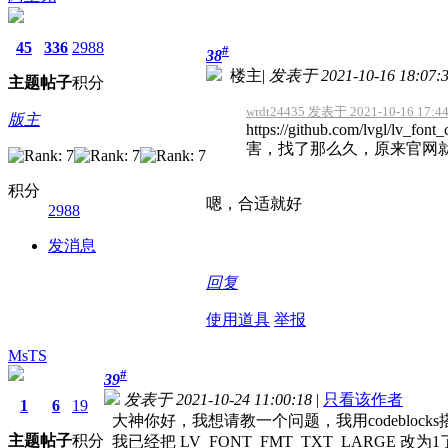
45
336
2988
#
38
楼主
|
发表于 2021-10-16 18:07:
主题
帖子
积分
wrdt24435 发表于 2021-10-16 17:4
版主
https://github.com/lvgl/lv_font
害，找了那么久，原来官网就
积分
嗯，合适就好
2988
发消息
回复
使用道具
举报
MsTS
#
39
发表于 2021-10-24 11:00:18
|
只看该作者
1
6
19
大神你好，我想请教一个问题，我用codeblo
主题
帖子
积分
我已经把 LV_FONT_FMT_TXT_LARGE 