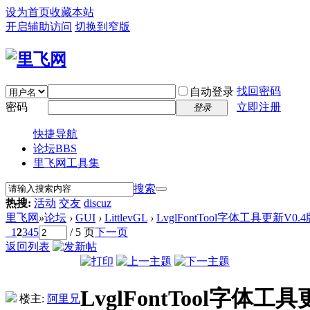
设为首页
收藏本站
开启辅助访问
切换到窄版
找回密码
自动登录
密码
立即注册
登录
快捷导航
论坛
BBS
里飞网工具集
搜索
热搜:
活动
交友
discuz
里飞网
»
论坛
›
GUI
›
LittlevGL
›
LvglFontTool字体工具更新V0.
1
2
3
4
5
/ 5 页
下一页
返回列表
LvglFontTool字体工
楼主:
阿里兄