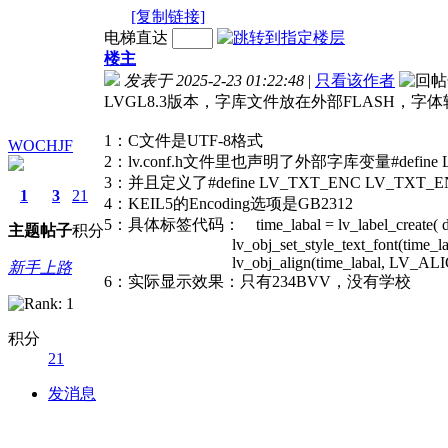
[复制链接]
电梯直达
楼主
发表于 2025-2-23 01:22:48
|
只看该作者
LVGL8.3版本，字库文件放在外部FLASH，字体
1：C文件是UTF-8格式
WOCHJF
2：lv.conf.h文件里也声明了外部字库变量#define L
3：并且定义了#define LV_TXT_ENC LV_TXT_E
1
3
21
4：KEIL5的Encoding选项是GB2312
5：具体标签代码： time_labal = lv_label_create
主题
帖子
积分
lv_obj_set_style_text_font(time_laba
lv_obj_align(time_labal, LV_ALIGN_L
新手上路
6：实际显示效果：只有234BVV，没有学校
积分
21
发消息