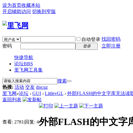
设为首页
收藏本站
开启辅助访问
切换到窄版
找回密码
自动登录
密码
立即注册
登录
快捷导航
论坛
BBS
里飞网工具集
搜索
热搜:
活动
交友
discuz
里飞网
»
论坛
›
GUI
›
LittlevGL
›
外部FLASH的中文字库无法读取
返回列表
外部FLASH的中文
查看:
2781
|
回复:
4