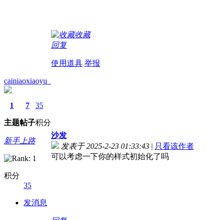
收藏
回复
使用道具
举报
cainiaoxiaoyu_
1
7
35
主题
帖子
积分
沙发
新手上路
发表于 2025-2-23 01:33:43
|
只看该作者
可以考虑一下你的样式初始化了吗
积分
35
发消息