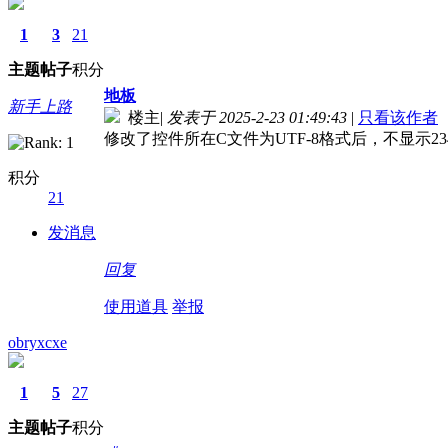
1
3
21
主题
帖子
积分
地板
新手上路
楼主
|
发表于 2025-2-23 01:49:43
|
只看该作者
修改了控件所在C文件为UTF-8格式后，不显示2
积分
21
发消息
回复
使用道具
举报
obryxcxe
1
5
27
主题
帖子
积分