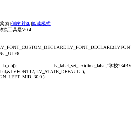
|
倒序浏览
|
阅读模式
转换工具是V0.4
V_FONT_CUSTOM_DECLARE LV_FONT_DECLARE(LVFONT
NC_UTF8
( data_obj); lv_label_set_text(time_labal,"学校234BVV
l,&LVFONT12, LV_STATE_DEFAULT);
EFT_MID, 30,0 );