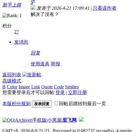
#
5
新手上路
发表于 2026-4-21 17:09:41
|
只看该作者
解决了没有？
积分
27
发消息
回复
使用道具
举报
返回列表
高级模式
B
Color
Image
Link
Quote
Code
Smilies
您需要登录后才可以回帖
登录
|
立即注册
本版积分规则
回帖后跳转到最后一页
发表回复
|
Archiver
|
手机版
|
小黑屋
|
里飞网
GMT+8, 2026-8-9 21:33
, Processed in 0.082737 second(s), 4 queries