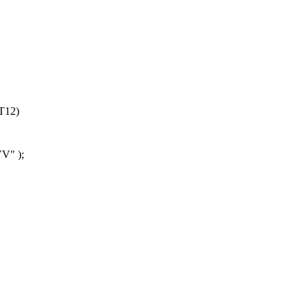
12)
" );