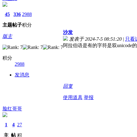
45
336
2988
主题
帖子
积分
沙发
版主
发表于 2024-7-5 08:51:20
|
只看
阿拉伯语是有的字符是双unico
积分
2988
发消息
回复
使用道具
举报
脸红哥哥
1
4
27
主
帖
积