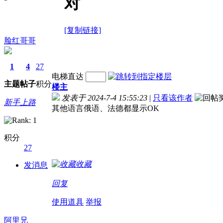
对
[复制链接]
脸红哥哥
1
4
27
电梯直达
主题
帖子
积分
楼主
发表于 2024-7-4 15:55:23
|
只看该作者
新手上路
其他语言俄语、法德都显示OK
积分
27
收藏
发消息
回复
使用道具
举报
阿里兄