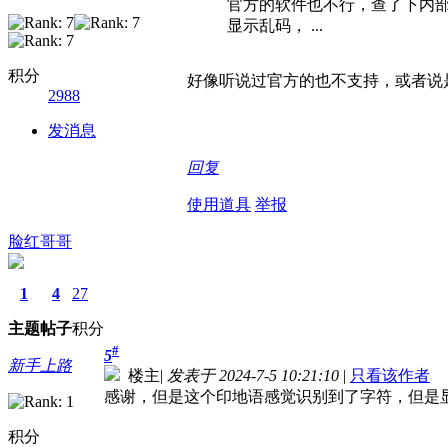
官方的软件也不行，查了下内部有lv_f
显示乱码， ...
积分
好像听说过官方的也不支持，或者说是LV
2988
发消息
回复
使用道具
举报
脸红哥哥
1
4
27
主题
帖子
积分
#
5
新手上路
楼主
|
发表于 2024-7-5 10:21:10
|
只看该作者
感谢，但是这个印地语感觉识别到了字符，但是
积分