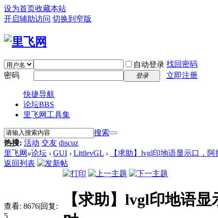
设为首页
收藏本站
开启辅助访问
切换到窄版
找回密码
自动登录
密码
立即注册
登录
快捷导航
论坛
BBS
里飞网工具集
搜索
热搜:
活动
交友
discuz
里飞网
»
论坛
›
GUI
›
LittlevGL
›
【求助】lvgl印地语显示口，阿拉伯语
返回列表
【求助】lvgl印地语显
查看:
8676
|
回复:
5