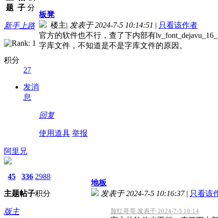
题
子
分
板凳
楼主
|
发表于 2024-7-5 10:14:51
|
只看该作者
新手上路
官方的软件也不行，查了下内部有lv_font_dejavu_
字库文件，不知道是不是字库文件的原因。
积分
27
发消
息
回复
使用道具
举报
阿里兄
45
336
2988
地板
主题
帖子
积分
发表于 2024-7-5 10:16:37
|
只看该
版主
脸红哥哥 发表于 2024-7-5 10:14