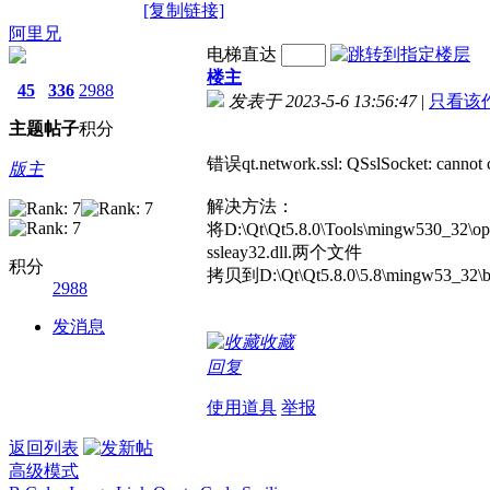
[复制链接]
阿里兄
电梯直达
楼主
45
336
2988
发表于 2023-5-6 13:56:47
|
只看该
主题
帖子
积分
错误qt.network.ssl: QSslSocket: cannot c
版主
解决方法：
将D:\Qt\Qt5.8.0\Tools\mingw5
ssleay32.dll.两个文件
积分
拷贝到D:\Qt\Qt5.8.0\5.8\mi
2988
发消息
收藏
回复
使用道具
举报
返回列表
高级模式