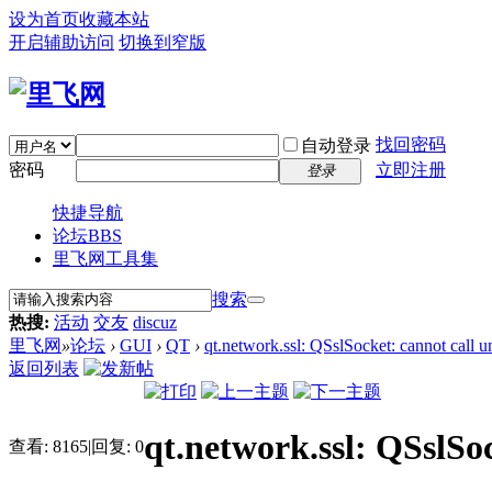
设为首页
收藏本站
开启辅助访问
切换到窄版
找回密码
自动登录
密码
立即注册
登录
快捷导航
论坛
BBS
里飞网工具集
搜索
热搜:
活动
交友
discuz
里飞网
»
论坛
›
GUI
›
QT
›
qt.network.ssl: QSslSocket: cannot call un
返回列表
qt.network.ssl: QSslSoc
查看:
8165
|
回复:
0