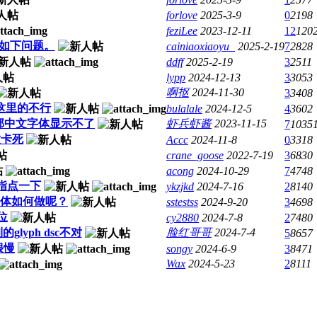
forlove
2025-3-9
0
2198
feziLee
2023-12-11
12
120
到如下问题。
cainiaoxiaoyu_
2025-2-19
7
2828
ddff
2025-2-19
3
2511
lypp
2024-12-13
3
3053
啊抠
2024-11-30
3
3408
，这里的不行
bulalale
2024-12-5
4
3602
使用外部中文字体显示不了
虾兵虾酱
2023-11-15
7
1035
致卡死
Accc
2024-11-8
0
3318
crane_goose
2022-7-19
3
6830
acong
2024-10-29
7
4748
，指点一下
ykzjkd
2024-7-16
2
8140
字体如何做呢？
sstestss
2024-9-20
3
4698
位
cy2880
2024-7-8
2
7480
lyph dsc不对
脸红哥哥
2024-7-4
5
8657
很慢
songy
2024-6-9
3
8471
Wax
2024-5-23
2
8111