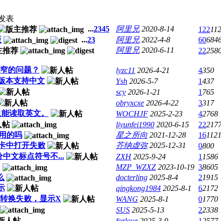
发表
...
2
3
4
5
阿里兄
2020-8-14
122
11
版
...
2
3
阿里兄
2022-4-8
60
684
阿里兄
2020-6-11
22
258
隔很窄的问题？
lyzc11
2026-4-21
4
350
5测试版本支持中文
Ysh
2026-5-7
1
437
scy
2026-1-21
1
765
obryxcxe
2026-4-22
3
317
只能读取英文。
WOCHJF
2025-2-23
4
2768
liyunfei1990
2020-6-15
22
217
使用的吗
星之所向
2021-12-28
16
112
在SD卡中打开失败
芥纳虚弥
2025-12-31
0
800
，部分中文标点符号不...
ZXH
2025-9-24
1
1586
加
MZP_WZXZ
2023-10-19
3
8605
么
docterling
2025-8-4
2
1915
示
qingkong1984
2025-8-1
6
2172
殊字母转换失败，显示X
WANG
2025-8-1
0
1770
SUS
2025-5-13
2
2338
forlove
2025-3-9
1
2577