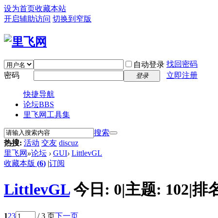
设为首页
收藏本站
开启辅助访问
切换到窄版
找回密码
自动登录
密码
立即注册
登录
快捷导航
论坛
BBS
里飞网工具集
搜索
热搜:
活动
交友
discuz
里飞网
»
论坛
›
GUI
›
LittlevGL
收藏本版
(
6
)
|
订阅
LittlevGL
今日:
0
|
主题:
102
|
排
1
2
3
/ 3 页
下一页