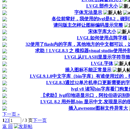
LVGL部件大小
字体无法显示
各位前辈好，我使用的lvgl是8.2，碰
请问版主怎样让图标编码显示完整
宋体字库大小
LVGL如何使用点阵字模
32使用了flash内的字库，其他地方的中文都可以
求助！LVGL8.3 之 模拟器visual studio
LVGL从FLASH里显示字符导
LVGL字体
插入图标不能正常显示
LVGL9.1.0中文字库（bin字库）有谁使用过的
LVGL8.3通过32单片机串口更新需要的
lvgl v8 读写bin字库看门狗复
【求助】lvgl印地语显示口，阿拉伯语识别到的g
LVGL 8.2 用外部.bin 显示中文,发现显示的
插入awesome图标文件异常大
下一页 »
1
2
3
/ 3 页
下一页
返 回