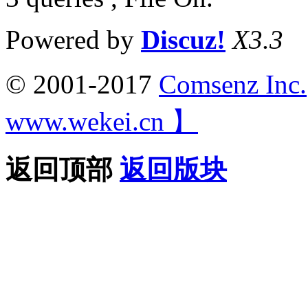
Powered by
Discuz!
X3.3
© 2001-2017
Comsenz Inc.
www.wekei.cn 】
返回顶部
返回版块