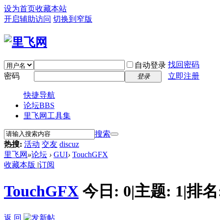
设为首页
收藏本站
开启辅助访问
切换到窄版
找回密码
自动登录
密码
立即注册
登录
快捷导航
论坛
BBS
里飞网工具集
搜索
热搜:
活动
交友
discuz
里飞网
»
论坛
›
GUI
›
TouchGFX
收藏本版
|
订阅
TouchGFX
今日:
0
|
主题:
1
|
排名
返 回