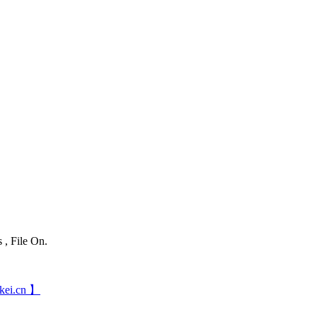
 , File On.
ei.cn 】