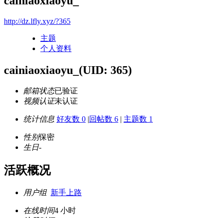
cainiaoxiaoyu_
http://dz.lfly.xyz/?365
主题
个人资料
cainiaoxiaoyu_
(UID: 365)
邮箱状态
已验证
视频认证
未认证
统计信息
好友数 0
|
回帖数 6
|
主题数 1
性别
保密
生日
-
活跃概况
用户组
新手上路
在线时间
4 小时