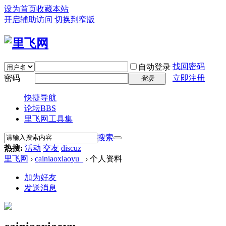
设为首页
收藏本站
开启辅助访问
切换到窄版
找回密码
自动登录
密码
立即注册
登录
快捷导航
论坛
BBS
里飞网工具集
搜索
热搜:
活动
交友
discuz
里飞网
›
cainiaoxiaoyu_
›
个人资料
加为好友
发送消息