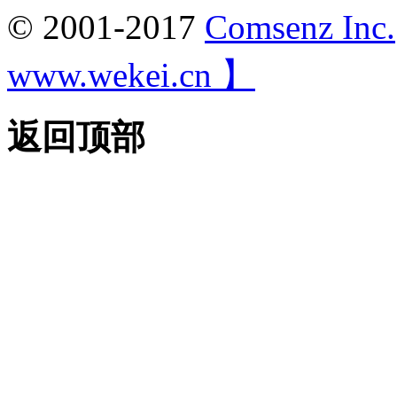
© 2001-2017
Comsenz Inc.
www.wekei.cn 】
返回顶部