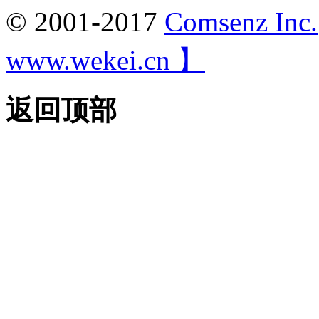
© 2001-2017
Comsenz Inc.
www.wekei.cn 】
返回顶部