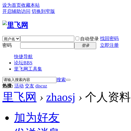
设为首页
收藏本站
开启辅助访问
切换到窄版
找回密码
自动登录
密码
立即注册
登录
快捷导航
论坛
BBS
里飞网工具集
搜索
热搜:
活动
交友
discuz
里飞网
›
zhaosj
›
个人资料
加为好友